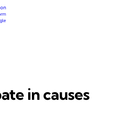
ion
orm
gle
pate in causes