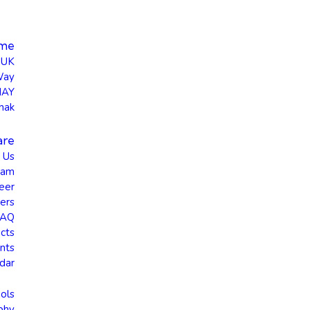
me
UK
Way
HAY
hak
are
 Us
eam
eer
ers
FAQ
cts
nts
dar
ols
phy