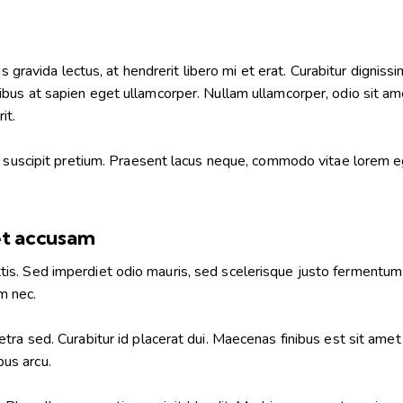
lus gravida lectus, at hendrerit libero mi et erat. Curabitur digni
us at sapien eget ullamcorper. Nullam ullamcorper, odio sit amet 
it.
 suscipit pretium. Praesent lacus neque, commodo vitae lorem eget,
 et accusam
is. Sed imperdiet odio mauris, sed scelerisque justo fermentu
m nec.
ra sed. Curabitur id placerat dui. Maecenas finibus est sit amet
pus arcu.