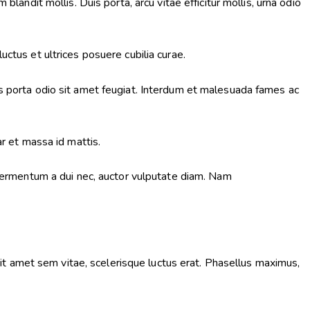
landit mollis. Duis porta, arcu vitae efficitur mollis, urna odio
ctus et ultrices posuere cubilia curae.
us porta odio sit amet feugiat. Interdum et malesuada fames ac
ar et massa id mattis.
 fermentum a dui nec, auctor vulputate diam. Nam
t amet sem vitae, scelerisque luctus erat. Phasellus maximus,