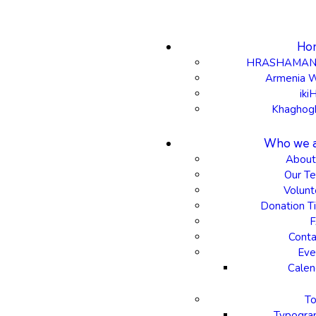
Ho
HRASHAMAN
Armenia 
iki
Khaghog
Who we 
About
Our T
Volunt
Donation Ti
Conta
Eve
Calen
To
Typogra