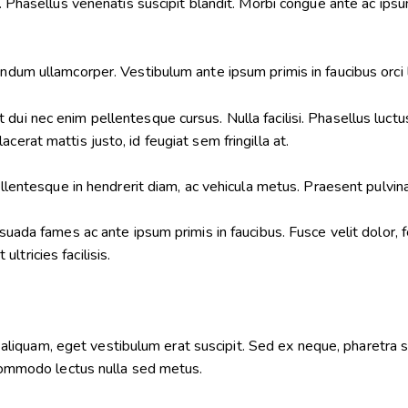
 Phasellus venenatis suscipit blandit. Morbi congue ante ac ipsum b
dum ullamcorper. Vestibulum ante ipsum primis in faucibus orci lu
dui nec enim pellentesque cursus. Nulla facilisi. Phasellus luct
erat mattis justo, id feugiat sem fringilla at.
Pellentesque in hendrerit diam, ac vehicula metus. Praesent pulvin
uada fames ac ante ipsum primis in faucibus. Fusce velit dolor,
ultricies facilisis.
iquam, eget vestibulum erat suscipit. Sed ex neque, pharetra si
t commodo lectus nulla sed metus.