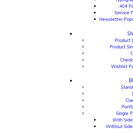
404 P
Service 
Newsletter Pop
S
Product 
Product Sin
C
Check
Wishlist P
B
Stand
Cla
Portf
Single P
With Side
Without Side