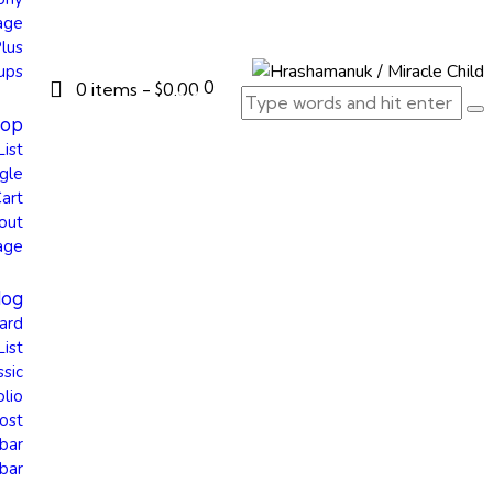
age
Plus
ups
0
0 items
-
$0.00
hop
List
gle
art
out
age
log
ard
List
ssic
olio
ost
bar
bar