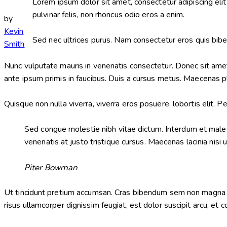
Lorem ipsum dolor sit amet, consectetur adipiscing elit.
pulvinar felis, non rhoncus odio eros a enim.
by
Kevin
Sed nec ultrices purus. Nam consectetur eros quis biben
Smith
Nunc vulputate mauris in venenatis consectetur. Donec sit amet 
ante ipsum primis in faucibus. Duis a cursus metus. Maecenas plac
Quisque non nulla viverra, viverra eros posuere, lobortis elit. 
Sed congue molestie nibh vitae dictum. Interdum et males
venenatis at justo tristique cursus. Maecenas lacinia nisi ut 
Piter Bowman
Ut tincidunt pretium accumsan. Cras bibendum sem non magna al
risus ullamcorper dignissim feugiat, est dolor suscipit arcu, e