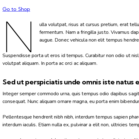
Go to Shop
N
ulla volutpat, risus at cursus pretium, erat tel
fermentum. Nam a fringilla justo. Vivamus dapib
augue. Donec vehicula non elit tempus hendrer
Suspendisse porta ut eros id tempus. Curabitur non odio ut nisl
volutpat aliquam. In porta ac orci ac aliquam.
Sed ut perspiciatis unde omnis iste natus
Integer semper commodo urna, quis tempus odio dapibus sagitt
consequat. Nunc aliquam ornare magna, eu porta enim bibendu
Pellentesque hendrerit nibh nibh, interdum tempus sapien pharet
interdum iaculis. Etiam nulla ex, pulvinar a elit non, ultricies tem