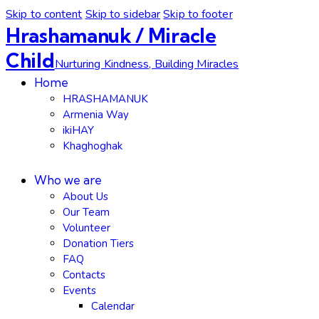
Skip to content
Skip to sidebar
Skip to footer
Hrashamanuk / Miracle
Child
Nurturing Kindness, Building Miracles
Home
HRASHAMANUK
Armenia Way
ikiHAY
Khaghoghak
Who we are
About Us
Our Team
Volunteer
Donation Tiers
FAQ
Contacts
Events
Calendar