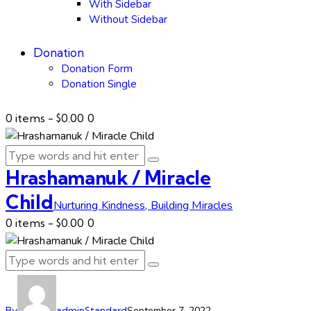
With Sidebar
Without Sidebar
Donation
Donation Form
Donation Single
0 items
-
$0.00
0
Hrashamanuk / Miracle
Child
Nurturing Kindness, Building Miracles
0 items
-
$0.00
0
By
admin
Standard
September 7, 2022