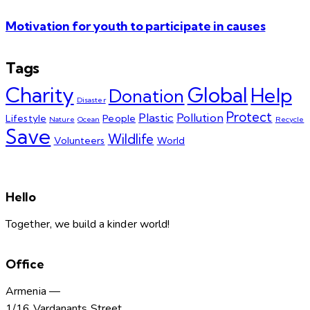
Motivation for youth to participate in causes
Tags
Charity
Global
Help
Donation
Disaster
Protect
Plastic
Pollution
Lifestyle
People
Nature
Ocean
Recycle
Save
Wildlife
Volunteers
World
Hello
Together, we build a kinder world!
Office
Armenia —
1/16 Vardanants Street,