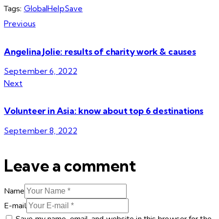
Tags:
Global
Help
Save
Post
Previous
navigation
Angelina Jolie: results of charity work & causes
September 6, 2022
Next
Volunteer in Asia: know about top 6 destinations
September 8, 2022
Leave a comment
Name
E-mail