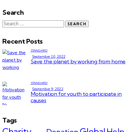
Search
Recent Posts
STANDARD
September 10, 2022
Save the planet by working from home
STANDARD
September 9, 2022
Motivation for youth to participate in
causes
Tags
Charity
Global
Help
Donation