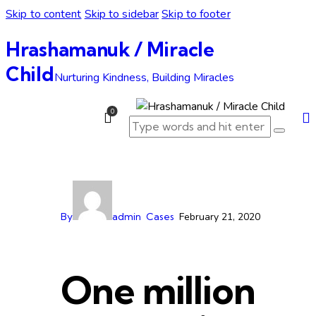
Skip to content
Skip to sidebar
Skip to footer
Hrashamanuk / Miracle
Child
Nurturing Kindness, Building Miracles
0
By
admin
Cases
February 21, 2020
One million